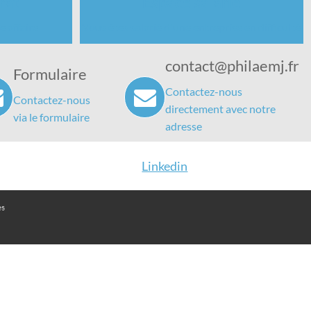
rat
Espace salarié
e affaire
Vous êtes salarié d'une entreprise en difficulté
contact@philaemj.fr
Formulaire
Contactez-nous
Contactez-nous
directement avec notre
via le formulaire
adresse
Linkedin
es