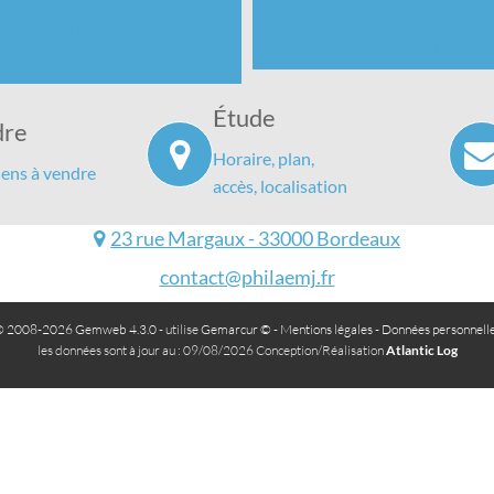
Espace magist
irigeant d'une entreprise en
Vous êtes magistrat d'un
difficulté
Étude
dre
Horaire, plan,
iens à vendre
accès, localisation
23 rue Margaux - 33000 Bordeaux
contact@philaemj.fr
 2008-2026 Gemweb 4.3.0
- utilise
Gemarcur ©
-
Mentions légales
-
Données personnell
les données sont à jour au : 09/08/2026 Conception/Réalisation
Atlantic Log