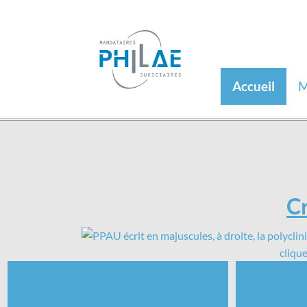
Accueil
M
Cr
clique
Espace créancier
Es