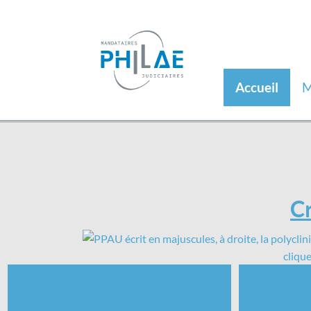
Accueil
M
Cr
clique
Espace créancier
Es