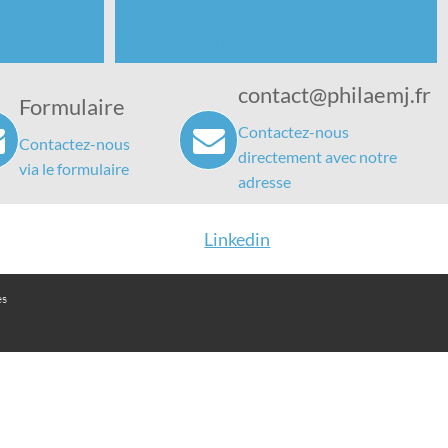
rat
Espace salarié
e affaire
Vous êtes salarié d'une entreprise en difficulté
contact@philaemj.fr
Formulaire
Contactez-nous
Contactez-nous
directement avec notre
via le formulaire
adresse
Linkedin
es