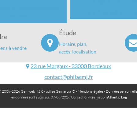
Espace magist
irigeant d'une entreprise en
Vous êtes magistrat d'un
difficulté
Étude
dre
Horaire, plan,
iens à vendre
accès, localisation
23 rue Margaux - 33000 Bordeaux
contact@philaemj.fr
 2008-2026 Gemweb 4.3.0
- utilise
Gemarcur ©
-
Mentions légales
-
Données personnell
les données sont à jour au : 07/08/2026 Conception/Réalisation
Atlantic Log