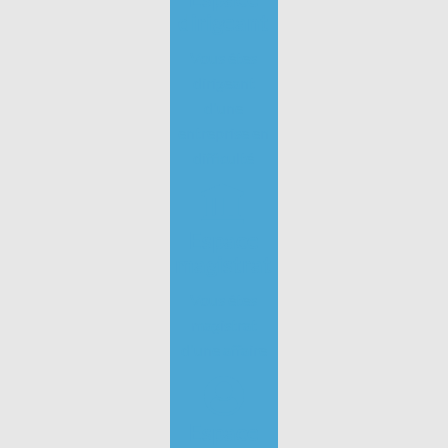
dirigeant
Vous êtes
dirigeant
d'une
entreprise en
difficulté
Espace
magistrat
Vous êtes
magistrat
d'une affaire
Espace