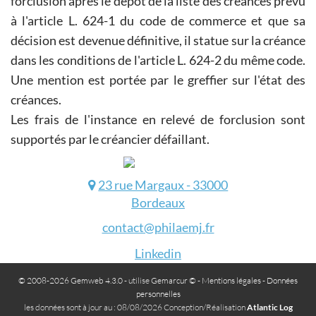
forclusion après le dépôt de la liste des créances prévu
à l'article L. 624-1 du code de commerce et que sa
décision est devenue définitive, il statue sur la créance
dans les conditions de l'article L. 624-2 du même code.
Une mention est portée par le greffier sur l'état des
créances.
Les frais de l'instance en relevé de forclusion sont
supportés par le créancier défaillant.
23 rue Margaux - 33000
Bordeaux
contact@philaemj.fr
Linkedin
© 2008-2026 Gemweb 4.3.0
- utilise
Gemarcur ©
-
Mentions légales
-
Données
personnelles
les données sont à jour au : 08/08/2026 Conception/Réalisation
Atlantic Log