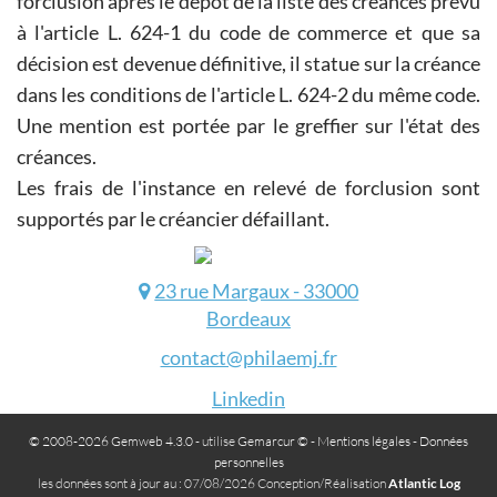
forclusion après le dépôt de la liste des créances prévu
à l'article L. 624-1 du code de commerce et que sa
décision est devenue définitive, il statue sur la créance
dans les conditions de l'article L. 624-2 du même code.
Une mention est portée par le greffier sur l'état des
créances.
Les frais de l'instance en relevé de forclusion sont
supportés par le créancier défaillant.
23 rue Margaux - 33000
Bordeaux
contact@philaemj.fr
Linkedin
© 2008-2026 Gemweb 4.3.0
- utilise
Gemarcur ©
-
Mentions légales
-
Données
personnelles
les données sont à jour au : 07/08/2026 Conception/Réalisation
Atlantic Log