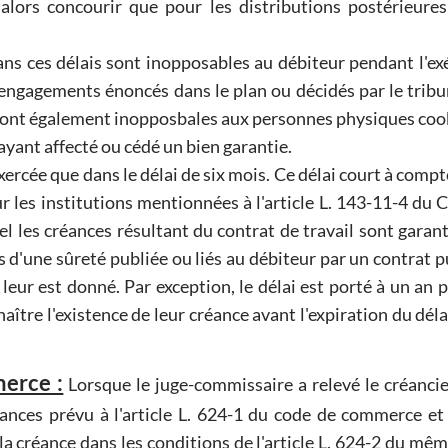
t alors concourir que pour les distributions postérieures
ns ces délais sont inopposables au débiteur pendant l'ex
 engagements énoncés dans le plan ou décidés par le tribu
s sont également inopposbales aux personnes physiques coo
yant affecté ou cédé un bien garantie.
exercée que dans le délai de six mois. Ce délai court à compt
 les institutions mentionnées à l'article L. 143-11-4 du 
uel les créances résultant du contrat de travail sont garan
es d'une sûreté publiée ou liés au débiteur par un contrat pu
 leur est donné. Par exception, le délai est porté à un an 
aître l'existence de leur créance avant l'expiration du déla
erce :
Lorsque le juge-commissaire a relevé le créancie
réances prévu à l'article L. 624-1 du code de commerce et
 la créance dans les conditions de l'article L. 624-2 du mê