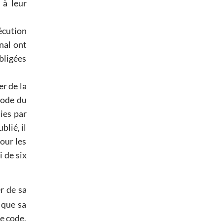
 à leur
écution
nal ont
bligées
er de la
Code du
ties par
blié, il
pour les
i de six
r de sa
 que sa
me code.