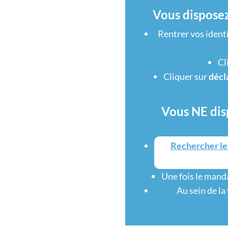
Vous disposez
Rentrer vos identi
Cl
Cliquer sur
décl
Vous NE dis
Rechercher le
Une fois le manda
Au sein de la