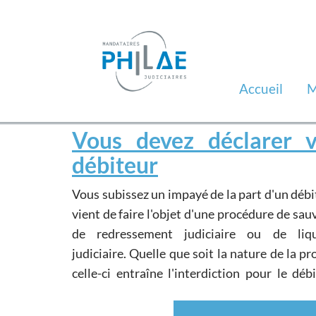
Accueil
M
Vous devez déclarer v
débiteur
Vous subissez un impayé de la part d'un débi
régler ses dettes antérieures au j
vient de faire l'objet d'une procédure de sauvegarde,
d'ouverture sous peine de sanctions pénales
de redressement judiciaire ou de liquidation
pouvant également toucher le bénéficiaire des
judiciaire. Quelle que soit la nature de la procédure,
celle-ci entraîne l'interdiction pour le déb