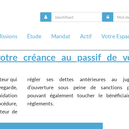
issions
Étude
Mandat
Actif
Votre Espa
otre créance au passif de v
teur qui
ugement
règlements.
iteur de