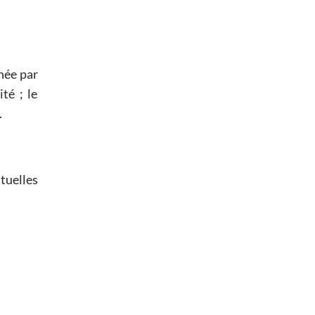
née par
té ; le
.
tuelles