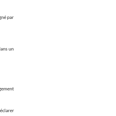
igné par
dans un
ugement
déclarer