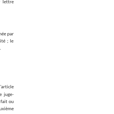
 lettre
née par
té ; le
.
article
e juge-
 fait ou
euxième