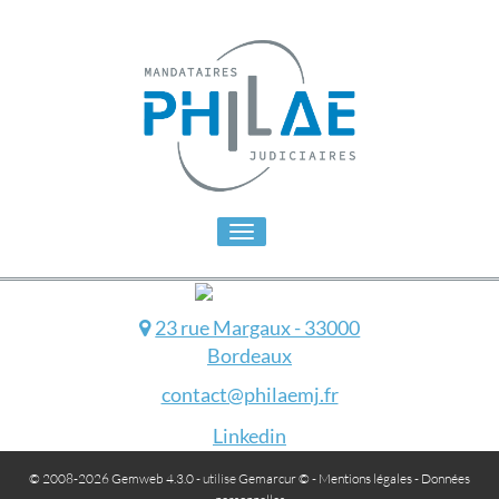
Toggle
navigation
23 rue Margaux - 33000
Bordeaux
contact@philaemj.fr
Linkedin
© 2008-2026 Gemweb 4.3.0
- utilise
Gemarcur ©
-
Mentions légales
-
Données