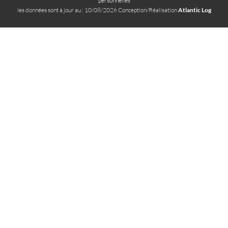
personnelles
les données sont à jour au : 10/08/2026 Conception/Réalisation
Atlantic Log