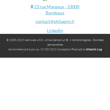
23 rue Margaux - 33000
Bordeaux
contact@philaemj.fr
Linkedin
© 2008-2026 Gemweb 4.3.0
- utilise
Gemarcur ©
-
Mentions légales
-
Données
personnelles
les données sont à jour au : 07/08/2026 Conception/Réalisation
Atlantic Log