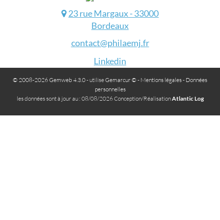
23 rue Margaux - 33000
Bordeaux
contact@philaemj.fr
Linkedin
© 2008-2026 Gemweb 4.3.0
- utilise
Gemarcur ©
-
Mentions légales
-
Données
personnelles
les données sont à jour au : 08/08/2026 Conception/Réalisation
Atlantic Log