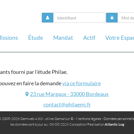
issions
Étude
Mandat
Actif
Votre Espa
nts fourni par l'étude Philae.
s pouvez en faire la demande
via ce formulaire
23 rue Margaux - 33000 Bordeaux
contact@philaemj.fr
 2008-2026 Gemweb 4.3.0
- utilise
Gemarcur ©
-
Mentions légales
-
Données personnell
les données sont à jour au : 06/08/2026 Conception/Réalisation
Atlantic Log