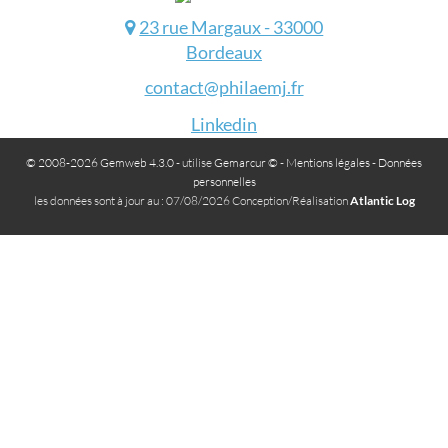
23 rue Margaux - 33000
Bordeaux
contact@philaemj.fr
Linkedin
© 2008-2026 Gemweb 4.3.0
- utilise
Gemarcur ©
-
Mentions légales
-
Données
personnelles
les données sont à jour au : 07/08/2026 Conception/Réalisation
Atlantic Log