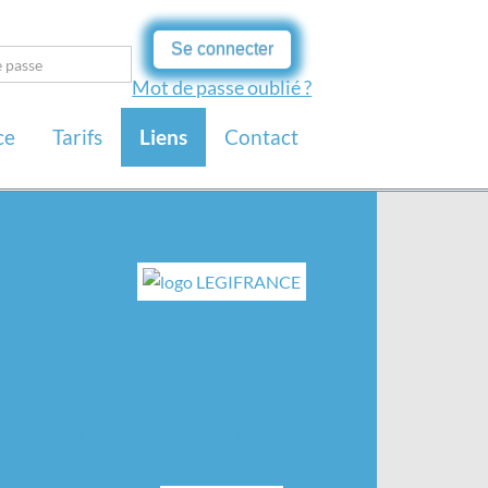
Se connecter
Mot de passe oublié ?
ce
Tarifs
Liens
Contact
LEGIFRANCE
s et
s
Le service public de l’accès aux droits