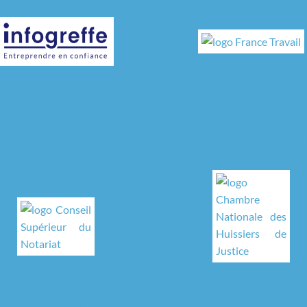
Infogreffe
France Travail
aire d'entreprises certifiés
anciennement Pôle Empl
Chambre Nationale des Hu