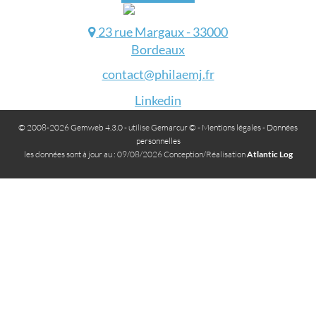
23 rue Margaux - 33000
Bordeaux
contact@philaemj.fr
Linkedin
© 2008-2026 Gemweb 4.3.0
- utilise
Gemarcur ©
-
Mentions légales
-
Données
personnelles
les données sont à jour au : 09/08/2026 Conception/Réalisation
Atlantic Log