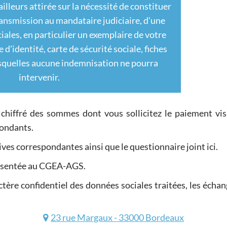
ailleurs attirée sur la nécessité de constituer
transmission au mandataire judiciaire, d'une
iales, en particulier un exemplaire de votre
e d'identité, carte de sécurité sociale, fiches
esquelles aucune indemnisation ne pourra
intervenir.
 chiffré des sommes dont vous sollicitez le paiement vis
pondants.
atives correspondantes ainsi que le questionnaire joint ici.
résentée au CGEA-AGS.
ctère confidentiel des données sociales traitées, les échan
23 rue Margaux - 33000 Bordeaux