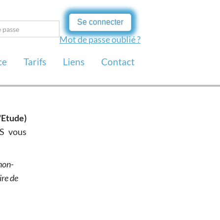
Se connecter
Mot de passe oublié ?
ce
Tarifs
Liens
Contact
'Etude)
S vous
non-
ire de