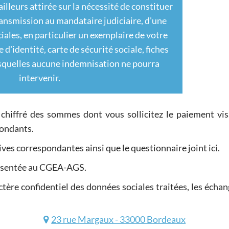
ailleurs attirée sur la nécessité de constituer
transmission au mandataire judiciaire, d'une
iales, en particulier un exemplaire de votre
e d'identité, carte de sécurité sociale, fiches
esquelles aucune indemnisation ne pourra
intervenir.
 chiffré des sommes dont vous sollicitez le paiement vis
pondants.
atives correspondantes ainsi que le questionnaire joint ici.
résentée au CGEA-AGS.
ctère confidentiel des données sociales traitées, les échan
23 rue Margaux - 33000 Bordeaux