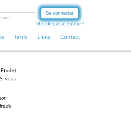
Se connecter
Mot de passe oublié ?
ce
Tarifs
Liens
Contact
'Etude)
S vous
non-
ire de