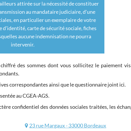
ailleurs attirée sur la nécessité de constituer
transmission au mandataire judiciaire, d'une
iales, en particulier un exemplaire de votre
e d'identité, carte de sécurité sociale, fiches
esquelles aucune indemnisation ne pourra
intervenir.
 chiffré des sommes dont vous sollicitez le paiement vis
pondants.
atives correspondantes ainsi que le questionnaire joint ici.
résentée au CGEA-AGS.
ctère confidentiel des données sociales traitées, les échan
23 rue Margaux - 33000 Bordeaux