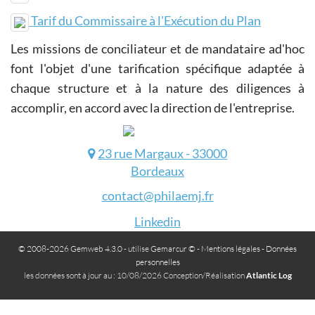
Tarif du Commissaire à l'Exécution du Plan
Les missions de conciliateur et de mandataire ad'hoc
font l'objet d'une tarification spécifique adaptée à
chaque structure et à la nature des diligences à
accomplir, en accord avec la direction de l'entreprise.
23 rue Margaux - 33000
Bordeaux
contact@philaemj.fr
Linkedin
© 2008-2026 Gemweb 4.3.0
- utilise
Gemarcur ©
-
Mentions légales
-
Données
personnelles
les données sont à jour au : 10/08/2026 Conception/Réalisation
Atlantic Log