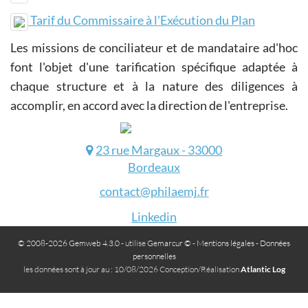
Tarif du Commissaire à l'Exécution du Plan
Les missions de conciliateur et de mandataire ad'hoc
font l'objet d'une tarification spécifique adaptée à
chaque structure et à la nature des diligences à
accomplir, en accord avec la direction de l'entreprise.
23 rue Margaux - 33000
Bordeaux
contact@philaemj.fr
Linkedin
© 2008-2026 Gemweb 4.3.0
- utilise
Gemarcur ©
-
Mentions légales
-
Données
personnelles
les données sont à jour au : 10/08/2026 Conception/Réalisation
Atlantic Log