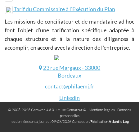
Tarif du Commissaire à l'Exécution du Plan
Les missions de conciliateur et de mandataire ad'hoc
font l'objet d'une tarification spécifique adaptée à
chaque structure et à la nature des diligences à
accomplir, en accord avec la direction de l'entreprise.
23 rue Margaux - 33000
Bordeaux
contact@philaemj.fr
Linkedin
© 2008-2026 Gemweb 4.3.0
- utilise
Gemarcur ©
-
Mentions légales
-
Données
personnelles
les données sont à jour au : 09/08/2026 Conception/Réalisation
Atlantic Log