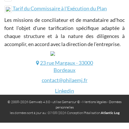
Tarif du Commissaire à l'Exécution du Plan
Les missions de conciliateur et de mandataire ad'hoc
font l'objet d'une tarification spécifique adaptée à
chaque structure et à la nature des diligences à
accomplir, en accord avec la direction de l'entreprise.
23 rue Margaux - 33000
Bordeaux
contact@philaemj.fr
Linkedin
© 2008-2026 Gemweb 4.3.0
- utilise
Gemarcur ©
-
Mentions légales
-
Données
personnelles
les données sont à jour au : 07/08/2026 Conception/Réalisation
Atlantic Log