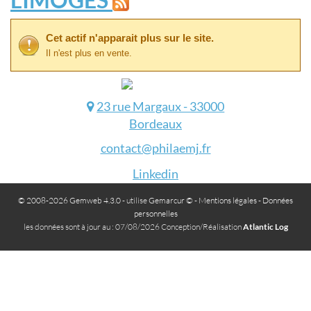
Cet actif n'apparait plus sur le site.
Il n'est plus en vente.
23 rue Margaux - 33000
Bordeaux
contact@philaemj.fr
Linkedin
© 2008-2026 Gemweb 4.3.0
- utilise
Gemarcur ©
-
Mentions légales
-
Données
personnelles
les données sont à jour au : 07/08/2026 Conception/Réalisation
Atlantic Log