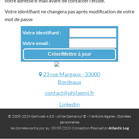
votre adresse e-mail avant de contacter l'étude.
Votre identifiant ne changera pas après modification de votre
mot de passe
Votre identifiant
Votre email
23 rue Margaux - 33000
Bordeaux
contact@philaemj.fr
Linkedin
© 2008-2026 Gemweb 4.3.0
- utilise
Gemarcur ©
-
Mentions légales
-
Données
personnelles
les données sont à jour au : 08/08/2026 Conception/Réalisation
Atlantic Log