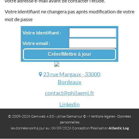
votre adresse e-mail avant de contacter l'étude.
Votre identifiant ne changera pas après modification de votre
mot de passe
Votre identifiant
Votre email
23 rue Margaux - 33000
Bordeaux
contact@philaemj.fr
Linkedin
© 2008-2026 Gemweb 4.3.0
- utilise
Gemarcur ©
-
Mentions légales
-
Données
personnelles
les données sont à jour au : 06/08/2026 Conception/Réalisation
Atlantic Log